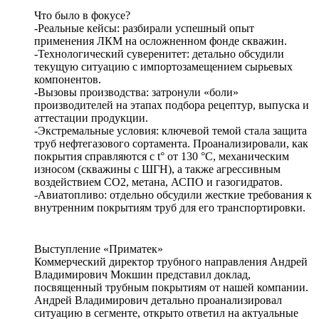
Что было в фокусе?
-Реальные кейсы: разбирали успешный опыт
применения ЛКМ на осложненном фонде скважин.
-Технологический суверенитет: детально обсудили
текущую ситуацию с импортозамещением сырьевых
компонентов.
-Вызовы производства: затронули «боли»
производителей на этапах подбора рецептур, выпуска и
аттестации продукции.
-Экстремальные условия: ключевой темой стала защита
труб нефтегазового сортамента. Проанализировали, как
покрытия справляются с t° от 130 °С, механическим
износом (скважины с ШГН), а также агрессивным
воздействием СО2, метана, АСПО и газогидратов.
-Авиатопливо: отдельно обсудили жесткие требования к
внутренним покрытиям труб для его транспортировки.
Выступление «Приматек»
Коммерческий директор трубного направления Андрей
Владимирович Мокшин представил доклад,
посвященный трубным покрытиям от нашей компании.
Андрей Владимирович детально проанализировал
ситуацию в сегменте, открыто ответил на актуальные