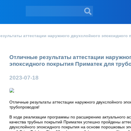
езультаты аттестации наружного двухслойного эпоксидного 
Отличные результаты аттестации наружно
эпоксидного покрытия Приматек для труб
2023-07-18
Отличные результаты аттестации наружного двухслойного эпо
трубопроводов!
В ходе реализации программы по расширению актуального а
качества трубных покрытий Приматек успешно пройдены атт
двухслойного
эпоксидного покрытия на основе порошковых эп