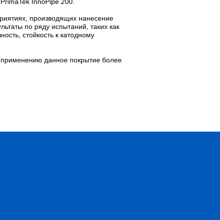
PrimaTek InnoPipe 200.
приятиях, производящих нанесение
льтаты по ряду испытаний, таких как
ность, стойкость к катодному
к применению данное покрытие более