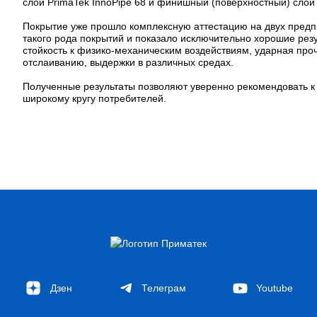
слой PrimaTek InnoPipe 68 и финишный (поверхностный) слой 
Покрытие уже прошло комплексную аттестацию на двух пред
такого рода покрытий и показало исключительно хорошие резу
стойкость к физико-механическим воздействиям, ударная проч
отслаиванию, выдержки в различных средах.
Полученные результаты позволяют уверенно рекомендовать 
широкому кругу потребителей.
Дзен
Телеграм
Youtube